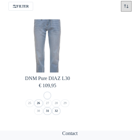
FILTER
DNM Pure DIAZ L30
€
109,95
25
26
27
28
29
30
31
32
Contact