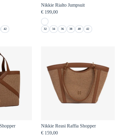
Nikkie Rialto Jumpsuit
€
199,00
42
32
34
36
38
40
42
 Shopper
Nikkie Reasi Raffia Shopper
€
159,00