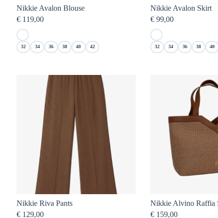
Nikkie Avalon Blouse
Nikkie Avalon Skirt
€
119,00
€
99,00
32
34
36
38
40
42
32
34
36
38
40
Nikkie Riva Pants
Nikkie Alvino Raffia
€
129,00
€
159,00