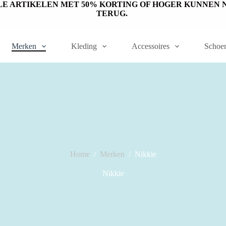
ET OP: SALE ARTIKELEN MET 50% KORTING OF HOGER KUNN
TERUG.
Merken
Kleding
Accessoires
Schoe
Home
/
Merken
/
Nikkie
Nikkie