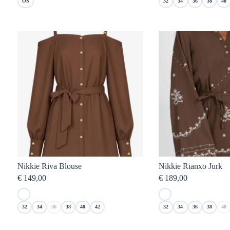
OS
32
34
36
38
40
Nikkie Riva Blouse
Nikkie Rianxo Jurk
€
149,00
€
189,00
32
34
36
38
40
42
32
34
36
38
40