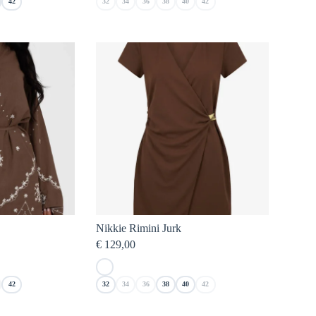
42
32
34
36
38
40
42
Nikkie Rimini Jurk
€
129,00
42
32
34
36
38
40
42