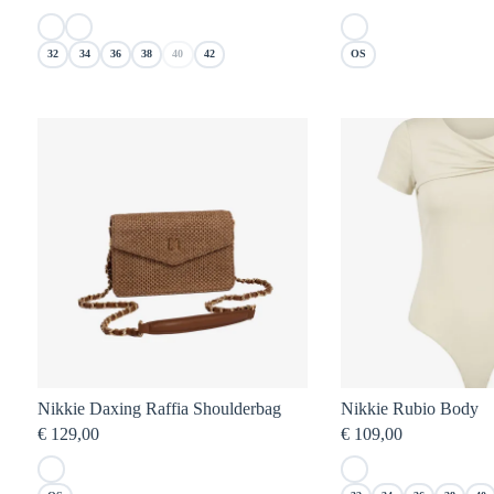
32
34
36
38
40
42
OS
Nikkie Daxing Raffia Shoulderbag
Nikkie Rubio Body
€
129,00
€
109,00