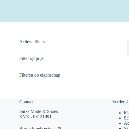
Actieve filters
Filter op prijs
Filteren op eigenschap
Contact
Verder s
Sarxs Mode & Shoes
Kl
KVK : 08121091
Sc
Ac
Sa
Bornerbroeksestraat 78