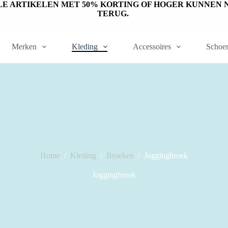
ET OP: SALE ARTIKELEN MET 50% KORTING OF HOGER KUNN
TERUG.
Merken
Kleding
Accessoires
Schoe
Home
/
Kleding
/
Broeken
/
Joggingbroek
Joggingbroek