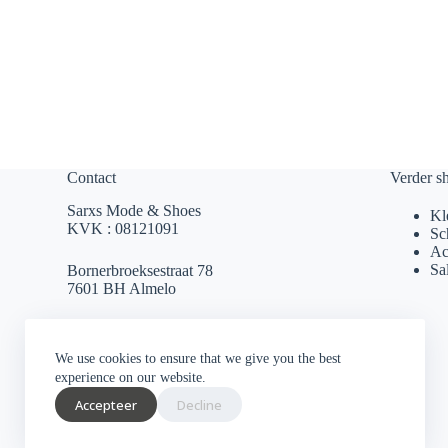
Contact
Verder s
Sarxs Mode & Shoes
Kl
KVK : 08121091
Sc
Ac
Sa
Bornerbroeksestraat 78
7601 BH Almelo
sarxsmode@hotmail.com
We use cookies to ensure that we give you the best
0546 812 230
experience on our website.
Accepteer
Decline
Socials