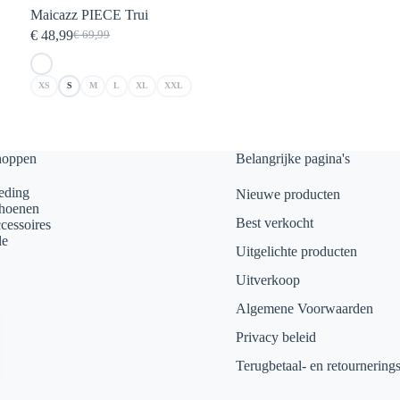
Maicazz PIECE Trui
€
48,99
€
69,99
Oorspronkelijke
Huidige
prijs
prijs
was:
is:
XS
S
M
L
XL
XXL
€ 69,99.
€ 48,99.
hoppen
Belangrijke pagina's
eding
Nieuwe producten
hoenen
Best verkocht
cessoires
le
Uitgelichte producten
Uitverkoop
Algemene Voorwaarden
Privacy beleid
Terugbetaal- en retournering