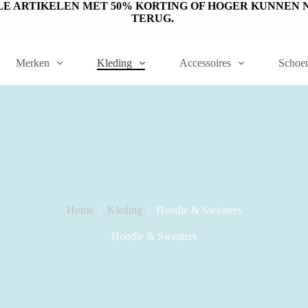
ET OP: SALE ARTIKELEN MET 50% KORTING OF HOGER KUNN
TERUG.
Merken
Kleding
Accessoires
Schoe
Home
/
Kleding
/
Hoodie & Sweaters
Hoodie & Sweaters