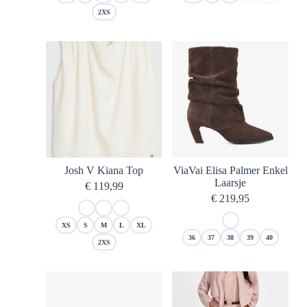
2XS
Josh V Kiana Top
ViaVai Elisa Palmer Enkel
Laarsje
€
119,99
€
219,95
XS
S
M
L
XL
36
37
38
39
40
2XS