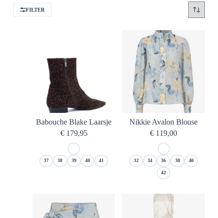
FILTER
Babouche Blake Laarsje
Nikkie Avalon Blouse
€
179,95
€
119,00
37
38
39
40
41
32
34
36
38
40
42