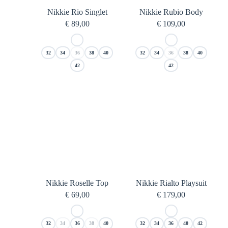
Nikkie Rio Singlet
Nikkie Rubio Body
€
89,00
€
109,00
32
34
36
38
40
32
34
36
38
40
42
42
Nikkie Roselle Top
Nikkie Rialto Playsuit
€
69,00
€
179,00
32
34
36
38
40
32
34
36
40
42