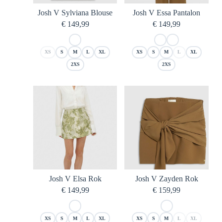
Josh V Sylviana Blouse
Josh V Essa Pantalon
€
149,99
€
149,99
XS
S
M
L
XL
XS
S
M
L
XL
2XS
2XS
Josh V Elsa Rok
Josh V Zayden Rok
€
149,99
€
159,99
XS
S
M
L
XL
XS
S
M
L
XL