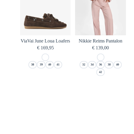
ViaVai June Loua Loafers
Nikkie Reims Pantalon
€
169,95
€
139,00
38
39
40
41
32
34
36
38
40
42