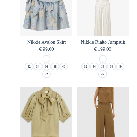
Nikkie Avalon Skirt
Nikkie Rialto Jumpsuit
€
99,00
€
199,00
32
34
36
38
40
32
34
36
38
40
42
42