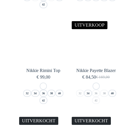
42
UITVERKOOP
Nikkie Rimini Top
Nikkie Payette Blazer
€
99,00
€
84,50
€
169,00
Oorspronkelijke
Huidige
prijs
prijs
was:
is:
32
34
36
38
40
32
34
36
38
40
€ 169,00.
€ 84,50.
42
42
UITVERKOCHT
UITVERKOCHT