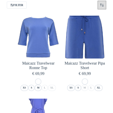
FILTER
Maicazz Travelwear
Maicazz Travelwear Pipa
Ronne Top
Short
€
69,99
€
69,99
XS
S
M
L
XL
XS
S
M
L
XL