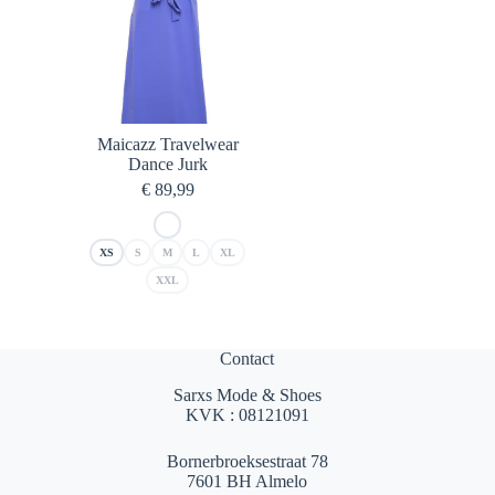
Maicazz Travelwear
Dance Jurk
€
89,99
XS
S
M
L
XL
XXL
Contact
Sarxs Mode & Shoes
KVK : 08121091
Bornerbroeksestraat 78
7601 BH Almelo