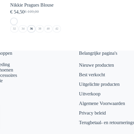
Nikkie Pragues Blouse
€
54,50
€
109,00
Oorspronkelijke
Huidige
prijs
prijs
was:
is:
32
34
36
38
40
42
€ 109,00.
€ 54,50.
hoppen
Belangrijke pagina's
eding
Nieuwe producten
hoenen
Best verkocht
cessoires
le
Uitgelichte producten
Uitverkoop
Algemene Voorwaarden
Privacy beleid
Terugbetaal- en retournering