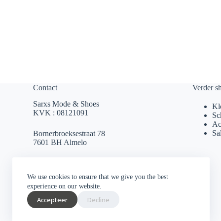
Contact
Verder s
Sarxs Mode & Shoes
Kl
KVK : 08121091
Sc
Ac
Sa
Bornerbroeksestraat 78
7601 BH Almelo
sarxsmode@hotmail.com
We use cookies to ensure that we give you the best
0546 812 230
experience on our website.
Accepteer
Decline
Socials