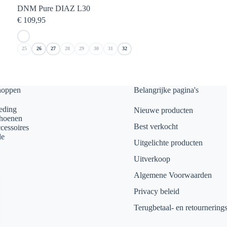
DNM Pure DIAZ L30
€
109,95
25
26
27
28
29
30
31
32
hoppen
Belangrijke pagina's
eding
Nieuwe producten
hoenen
Best verkocht
cessoires
le
Uitgelichte producten
Uitverkoop
Algemene Voorwaarden
Privacy beleid
Terugbetaal- en retournering