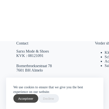
Contact
Verder s
Sarxs Mode & Shoes
Kl
KVK : 08121091
Sc
Ac
Sa
Bornerbroeksestraat 78
7601 BH Almelo
sarxsmode@hotmail.com
We use cookies to ensure that we give you the best
0546 812 230
experience on our website.
Accepteer
Decline
Socials