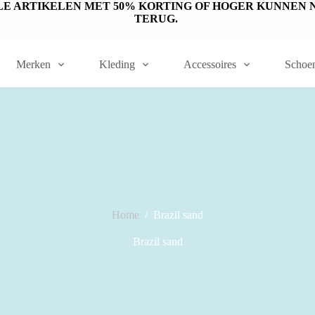
ET OP: SALE ARTIKELEN MET 50% KORTING OF HOGER KUNN
TERUG.
Merken
Kleding
Accessoires
Schoe
Home
/
Brazil sand
Brazil sand