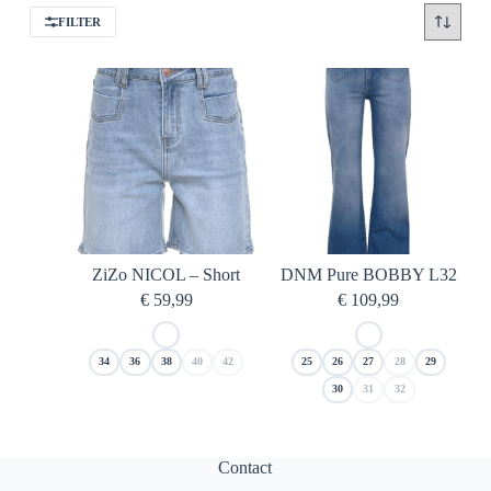
FILTER
ZiZo NICOL – Short
DNM Pure BOBBY L32
€
59,99
€
109,99
34
36
38
40
42
25
26
27
28
29
30
31
32
Contact