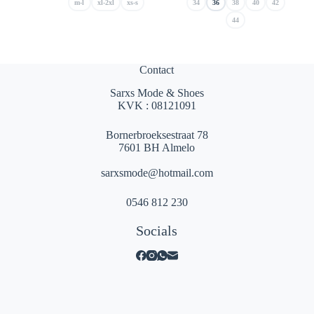
m-l
xl-2xl
xs-s
34
36
38
40
42
€ 79,99.
€ 39,99.
€ 89,99.
€ 62,99.
44
Contact
Sarxs Mode & Shoes
KVK : 08121091
Bornerbroeksestraat 78
7601 BH Almelo
sarxsmode@hotmail.com
0546 812 230
Socials