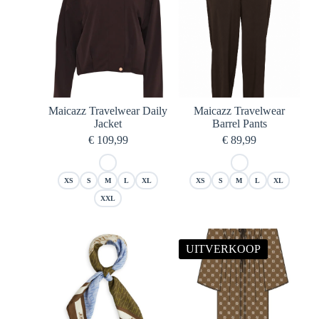
Maicazz Travelwear Daily
Maicazz Travelwear
Jacket
Barrel Pants
€
109,99
€
89,99
XS
S
M
L
XL
XS
S
M
L
XL
XXL
UITVERKOOP