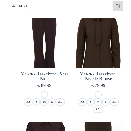
FILTER
Maicazz Travelwear Xavi
Maicazz Travelwear
Pants
Payette Blouse
€
89,99
€
79,99
XS
S
M
L
XL
XS
S
M
L
XL
XXL