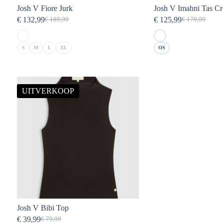
Josh V Fiore Jurk
Josh V Imahni Tas C
€
132,99
€
125,99
€
189,99
€
179,99
Oorspronkelijke
Huidige
Oorspronkelij
Huidige
prijs
prijs
prijs
prijs
was:
is:
was:
is:
S
M
L
XL
OS
€ 189,99.
€ 132,99.
€ 179,99.
€ 125,99.
UITVERKOOP
Josh V Bibi Top
€
39,99
€
79,99
Oorspronkelijke
Huidige