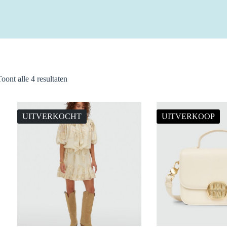
Gesorteerd
Toont alle 4 resultaten
op
nieuwste
UITVERKOCHT
UITVERKOOP