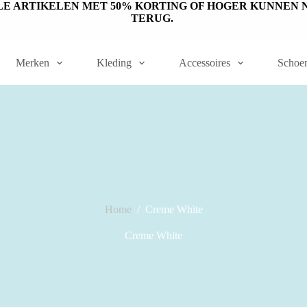
ET OP: SALE ARTIKELEN MET 50% KORTING OF HOGER KUNN
TERUG.
Merken
Kleding
Accessoires
Schoe
Home
/
Creme White
Creme White