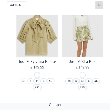
FILTER
Josh V Sylviana Blouse
Josh V Elsa Rok
€
149,99
€
149,99
XS
S
M
L
XL
XS
S
M
L
XL
2XS
2XS
Contact