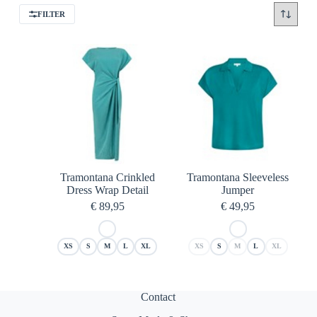
FILTER
Tramontana Crinkled
Tramontana Sleeveless
Dress Wrap Detail
Jumper
€
89,95
€
49,95
XS
S
M
L
XL
XS
S
M
L
XL
Contact