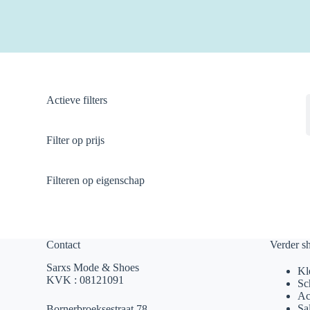
Actieve filters
Filter op prijs
Filteren op eigenschap
Contact
Verder s
Sarxs Mode & Shoes
Kl
KVK : 08121091
Sc
Ac
Sa
Bornerbroeksestraat 78