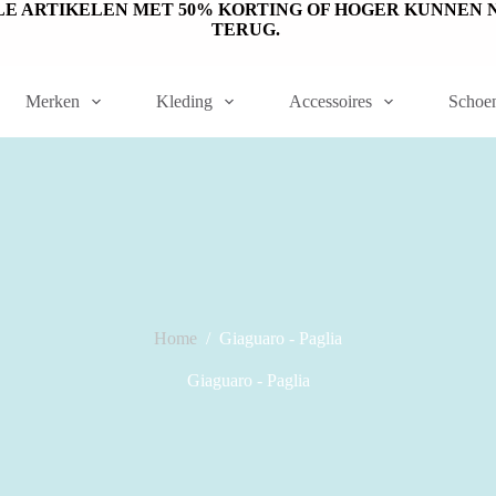
ET OP: SALE ARTIKELEN MET 50% KORTING OF HOGER KUNN
TERUG.
Merken
Kleding
Accessoires
Schoe
Home
/
Giaguaro - Paglia
Giaguaro - Paglia