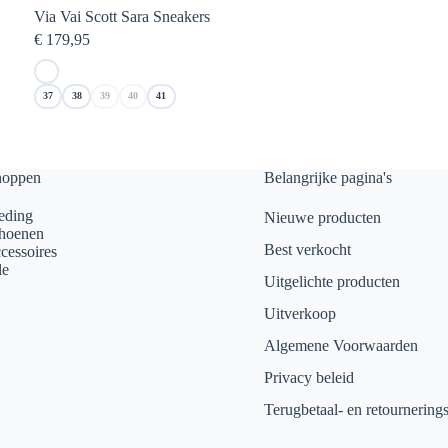
Via Vai Scott Sara Sneakers
€
179,95
37
38
39
40
41
hoppen
Belangrijke pagina's
eding
Nieuwe producten
hoenen
Best verkocht
cessoires
le
Uitgelichte producten
Uitverkoop
Algemene Voorwaarden
Privacy beleid
Terugbetaal- en retournering