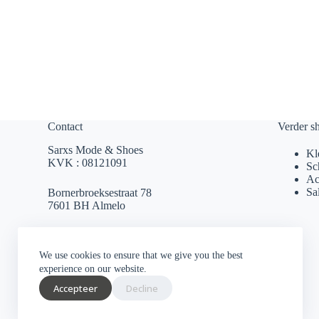
Contact
Verder s
Sarxs Mode & Shoes
Kl
KVK : 08121091
Sc
Ac
Sa
Bornerbroeksestraat 78
7601 BH Almelo
sarxsmode@hotmail.com
We use cookies to ensure that we give you the best
0546 812 230
experience on our website.
Accepteer
Decline
Socials