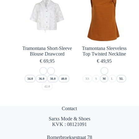
Tramontana Short-Sleeve
Tramontana Sleeveless
Blouse Drawcord
Top Twisted Neckline
€
69,95
€
49,95
34.0
36.0
38.0
40.0
XS
S
M
L
XL
42.0
Contact
Sarxs Mode & Shoes
KVK : 08121091
Bornerbroeksestraat 78