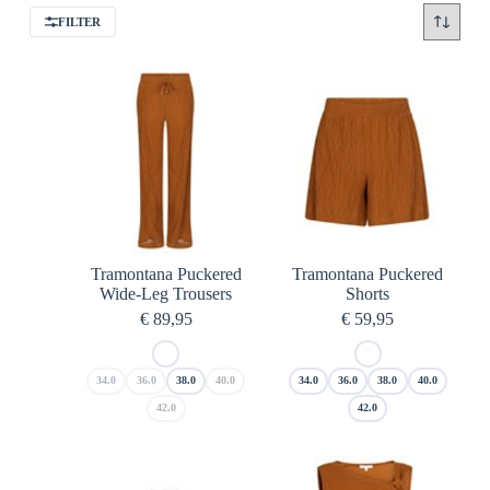
FILTER
Tramontana Puckered
Tramontana Puckered
Wide-Leg Trousers
Shorts
€
89,95
€
59,95
34.0
36.0
38.0
40.0
34.0
36.0
38.0
40.0
42.0
42.0