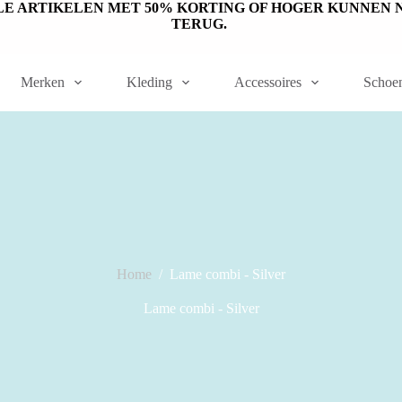
ET OP: SALE ARTIKELEN MET 50% KORTING OF HOGER KUNN
TERUG.
Merken
Kleding
Accessoires
Schoe
Home
/
Lame combi - Silver
Lame combi - Silver