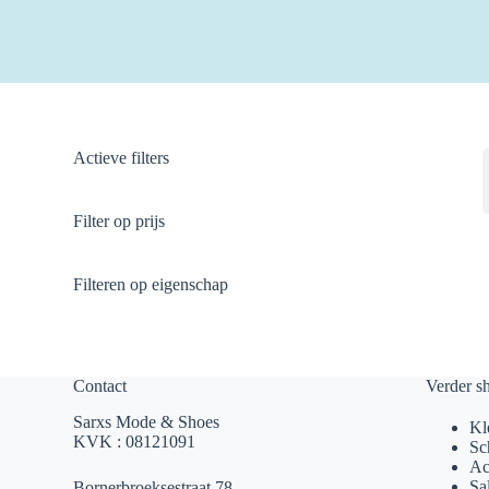
Actieve filters
Filter op prijs
Filteren op eigenschap
Contact
Verder s
Sarxs Mode & Shoes
Kl
KVK : 08121091
Sc
Ac
Sa
Bornerbroeksestraat 78