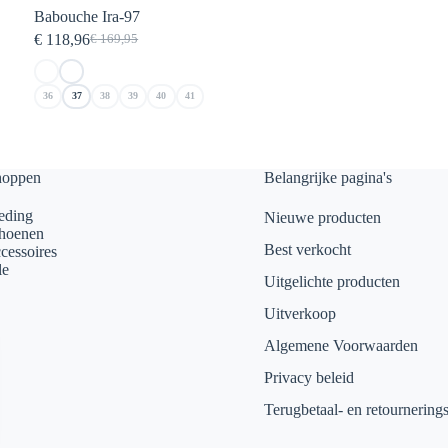
Babouche Ira-97
€
118,96
€
169,95
Oorspronkelijke
Huidige
prijs
prijs
was:
is:
36
37
38
39
40
41
€ 169,95.
€ 118,96.
hoppen
Belangrijke pagina's
eding
Nieuwe producten
hoenen
Best verkocht
cessoires
le
Uitgelichte producten
Uitverkoop
Algemene Voorwaarden
Privacy beleid
Terugbetaal- en retournering