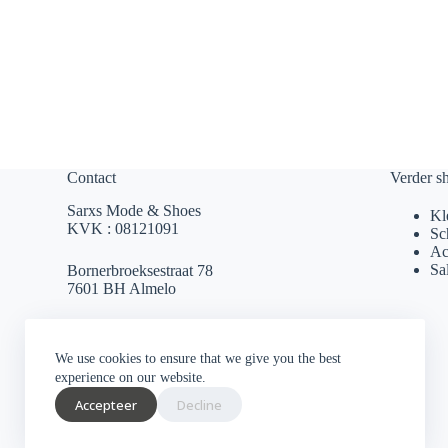
Contact
Verder s
Sarxs Mode & Shoes
Kl
KVK : 08121091
Sc
Ac
Sa
Bornerbroeksestraat 78
7601 BH Almelo
sarxsmode@hotmail.com
We use cookies to ensure that we give you the best
0546 812 230
experience on our website.
Accepteer
Decline
Socials