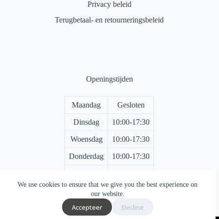
Privacy beleid
Terugbetaal- en retourneringsbeleid
Openingstijden
Maandag
Gesloten
Dinsdag
10:00-17:30
Woensdag
10:00-17:30
Donderdag
10:00-17:30
Vrijdag
10:00-17:30
We use cookies to ensure that we give you the best experience on
Zaterdag
10:00-17:00
our website.
Accepteer
Decline
Zondag
Gesloten