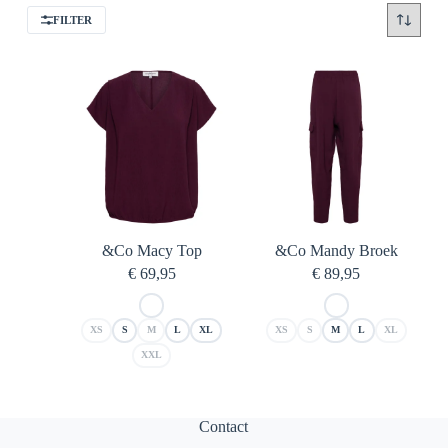
FILTER
&Co Macy Top
&Co Mandy Broek
€
69,95
€
89,95
XS
S
M
L
XL
XS
S
M
L
XL
XXL
Contact