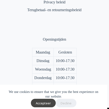
Privacy beleid
Terugbetaal- en retourneringsbeleid
Openingstijden
Maandag
Gesloten
Dinsdag
10:00-17:30
Woensdag
10:00-17:30
Donderdag
10:00-17:30
Vrijdag
10:00-17:30
We use cookies to ensure that we give you the best experience on
Zaterdag
10:00-17:00
our website.
Accepteer
Decline
Zondag
Gesloten