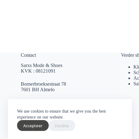
Contact
Verder s
Sarxs Mode & Shoes
Kl
KVK : 08121091
Sc
Ac
Sa
Bornerbroeksestraat 78
7601 BH Almelo
sarxsmode@hotmail.com
We use cookies to ensure that we give you the best
0546 812 230
experience on our website.
Accepteer
Decline
Socials