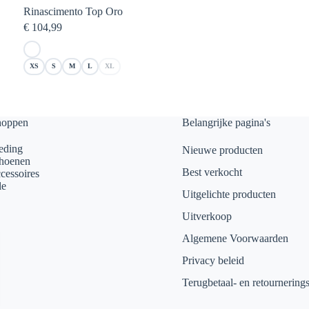
Rinascimento Top Oro
€
104,99
XS
S
M
L
XL
hoppen
Belangrijke pagina's
eding
Nieuwe producten
hoenen
Best verkocht
cessoires
le
Uitgelichte producten
Uitverkoop
Algemene Voorwaarden
Privacy beleid
Terugbetaal- en retournering