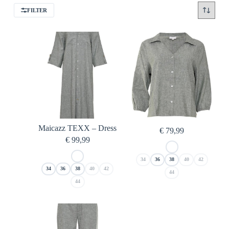
FILTER
Maicazz TEXX – Dress
€
79,99
€
99,99
34
36
38
40
42
34
36
38
40
42
44
44