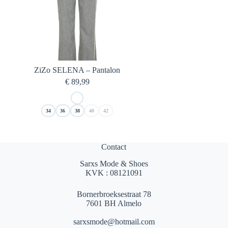
ZiZo SELENA – Pantalon
€
89,99
34
36
38
40
42
Contact
Sarxs Mode & Shoes
KVK : 08121091
Bornerbroeksestraat 78
7601 BH Almelo
sarxsmode@hotmail.com