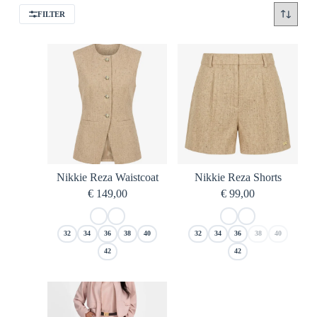
FILTER
Nikkie Reza Waistcoat
Nikkie Reza Shorts
€
149,00
€
99,00
32
34
36
38
40
32
34
36
38
40
42
42