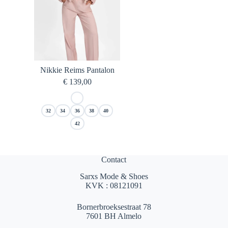
Nikkie Reims Pantalon
€
139,00
32
34
36
38
40
42
Contact
Sarxs Mode & Shoes
KVK : 08121091
Bornerbroeksestraat 78
7601 BH Almelo