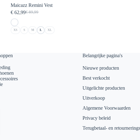
Maicazz Remini Vest
€
62,99
€
89,99
Oorspronkelijke
Huidige
prijs
prijs
was:
is:
XS
S
M
L
XL
€ 89,99.
€ 62,99.
hoppen
Belangrijke pagina's
eding
Nieuwe producten
hoenen
Best verkocht
cessoires
le
Uitgelichte producten
Uitverkoop
Algemene Voorwaarden
Privacy beleid
Terugbetaal- en retournering