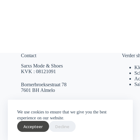
Contact
Verder s
Sarxs Mode & Shoes
Kl
KVK : 08121091
Sc
Ac
Sa
Bornerbroeksestraat 78
7601 BH Almelo
sarxsmode@hotmail.com
We use cookies to ensure that we give you the best
0546 812 230
experience on our website.
Accepteer
Decline
Socials