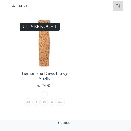
FILTER
UITVERKOCHT
Tramontana Dress Flowy
Shells
€
79,95
XS
S
M
L
XL
Contact