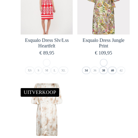
Esqualo Dress Slv/Lss
Esqualo Dress Jungle
Heartfelt
Print
€
89,95
€
109,95
XS
S
M
L
XL
34
36
38
40
42
UITVERKOOP