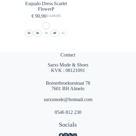
Esqualo Dress Scarlet
FlowerP
€
90,96
€
129,95
Oorspronkelijke
Huidige
prijs
prijs
was:
is:
34
36
38
40
42
€ 129,95.
€ 90,96.
Contact
Sarxs Mode & Shoes
KVK : 08121091
Bornerbroeksestraat 78
7601 BH Almelo
sarxsmode@hotmail.com
0546 812 230
Socials