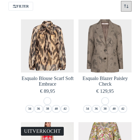
FILTER
Esqualo Blouse Scarf Soft
Esqualo Blazer Paisley
Embrace
Check
€
89,95
€
129,95
34
36
38
40
42
34
36
38
40
42
UITVERKOCHT