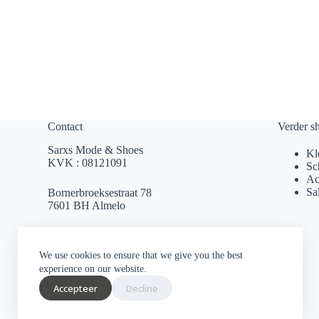
Contact
Verder s
Sarxs Mode & Shoes
Kl
KVK : 08121091
Sc
Ac
Sa
Bornerbroeksestraat 78
7601 BH Almelo
sarxsmode@hotmail.com
We use cookies to ensure that we give you the best
0546 812 230
experience on our website.
Accepteer
Decline
Socials