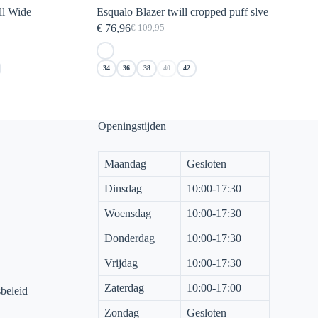
ll Wide
Esqualo Blazer twill cropped puff slve
€
76,96
€
109,95
e
Oorspronkelijke
Huidige
prijs
prijs
was:
is:
34
36
38
40
42
€ 109,95.
€ 76,96.
Openingstijden
Maandag
Gesloten
Dinsdag
10:00-17:30
Woensdag
10:00-17:30
Donderdag
10:00-17:30
Vrijdag
10:00-17:30
Zaterdag
10:00-17:00
sbeleid
Zondag
Gesloten