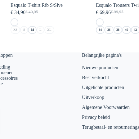
Esqualo T-shirt Rib S/Slve
Esqualo Trousers Twi
€
34,96
€
69,96
€
49,95
€
99,95
Oorspronkelijke
Huidige
Oorspronkelijk
Huidige
prijs
prijs
prijs
prijs
was:
is:
was:
is:
XS
S
M
L
XL
34
36
38
40
42
€ 49,95.
€ 34,96.
€ 99,95.
€ 69,96.
hoppen
Belangrijke pagina's
eding
Nieuwe producten
hoenen
Best verkocht
cessoires
le
Uitgelichte producten
Uitverkoop
Algemene Voorwaarden
Privacy beleid
Terugbetaal- en retournering