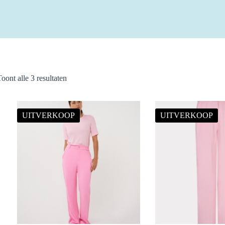
Gesorteerd
Toont alle 3 resultaten
op
nieuwste
UITVERKOOP
UITVERKOOP