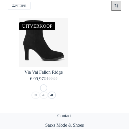
FILTER
UITVERKOOP
Via Vai Fallon Ridge
€
99,97
€
199,95
Oorspronkelijke
Huidige
prijs
prijs
was:
is:
39
40
41
€ 199,95.
€ 99,97.
Contact
Sarxs Mode & Shoes