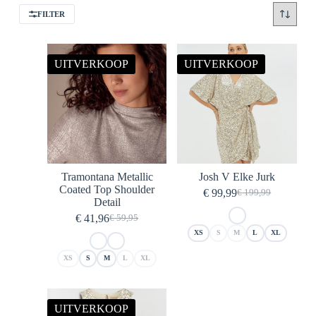
FILTER
UITVERKOOP
UITVERKOOP
Tramontana Metallic
Josh V Elke Jurk
Coated Top Shoulder
€
99,99
€
199,99
Oorspronkelijke
Huidige
Detail
prijs
prijs
€
41,96
€
59,95
Oorspronkelijke
Huidige
was:
is:
XS
S
M
L
XL
prijs
prijs
€ 199,99.
€ 99,99.
was:
is:
XS
S
M
L
XL
€ 59,95.
€ 41,96.
UITVERKOOP