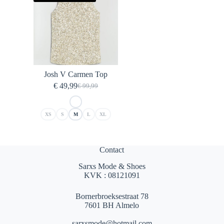
Josh V Carmen Top
€
49,99
€
99,99
Oorspronkelijke
Huidige
prijs
prijs
was:
is:
XS
S
M
L
XL
€ 99,99.
€ 49,99.
Contact
Sarxs Mode & Shoes
KVK : 08121091
Bornerbroeksestraat 78
7601 BH Almelo
sarxsmode@hotmail.com