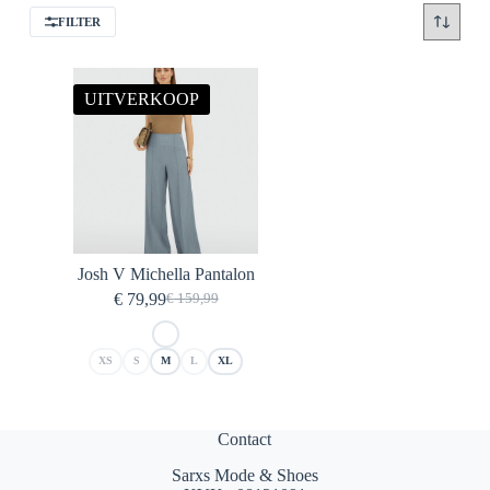
FILTER
UITVERKOOP
Josh V Michella Pantalon
€
79,99
€
159,99
Oorspronkelijke
Huidige
prijs
prijs
was:
is:
XS
S
M
L
XL
€ 159,99.
€ 79,99.
Contact
Sarxs Mode & Shoes