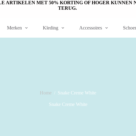
ET OP: SALE ARTIKELEN MET 50% KORTING OF HOGER KUNN
TERUG.
Merken
Kleding
Accessoires
Schoe
Home
/
Snake Creme White
Snake Creme White