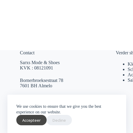
Contact
Verder s
Sarxs Mode & Shoes
Kl
KVK : 08121091
Sc
Ac
Sa
Bornerbroeksestraat 78
7601 BH Almelo
sarxsmode@hotmail.com
We use cookies to ensure that we give you the best
0546 812 230
experience on our website.
Accepteer
Decline
Socials