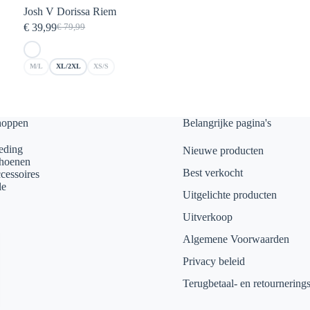
Josh V Dorissa Riem
€
39,99
€
79,99
Oorspronkelijke
Huidige
prijs
prijs
was:
is:
M/L
XL/2XL
XS/S
€ 79,99.
€ 39,99.
hoppen
Belangrijke pagina's
eding
Nieuwe producten
hoenen
Best verkocht
cessoires
le
Uitgelichte producten
Uitverkoop
Algemene Voorwaarden
Privacy beleid
Terugbetaal- en retournering