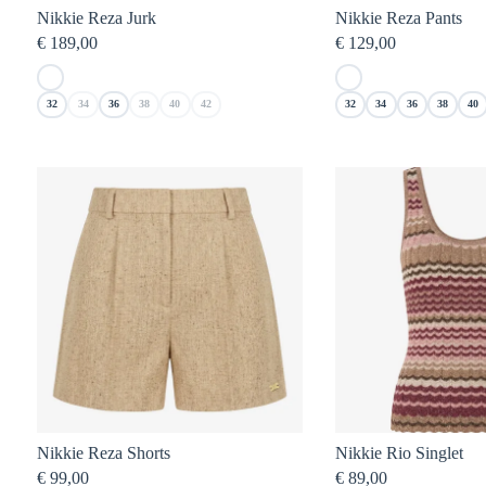
Nikkie Reza Jurk
Nikkie Reza Pants
€
189,00
€
129,00
32
34
36
38
40
42
32
34
36
38
40
Nikkie Reza Shorts
Nikkie Rio Singlet
€
99,00
€
89,00