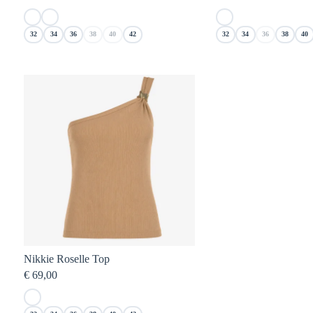
32
34
36
38
40
42
32
34
36
38
40
Nikkie Roselle Top
€
69,00