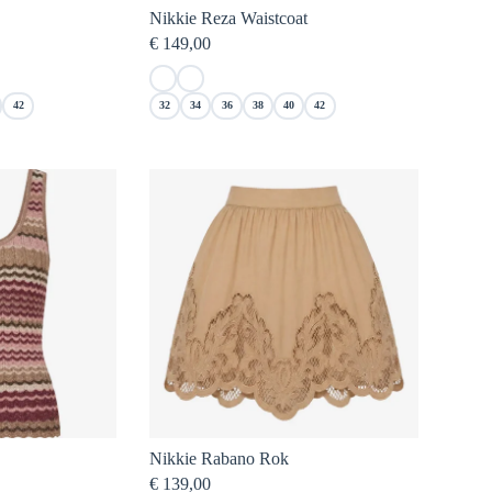
Nikkie Reza Waistcoat
€
149,00
42
32
34
36
38
40
42
Nikkie Rabano Rok
€
139,00