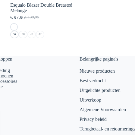
Esqualo Blazer Double Breasted
Melange
€
97,96
€
139,95
Oorspronkelijke
Huidige
prijs
prijs
was:
is:
36
38
40
42
€ 139,95.
€ 97,96.
hoppen
Belangrijke pagina's
eding
Nieuwe producten
hoenen
Best verkocht
cessoires
le
Uitgelichte producten
Uitverkoop
Algemene Voorwaarden
Privacy beleid
Terugbetaal- en retournering