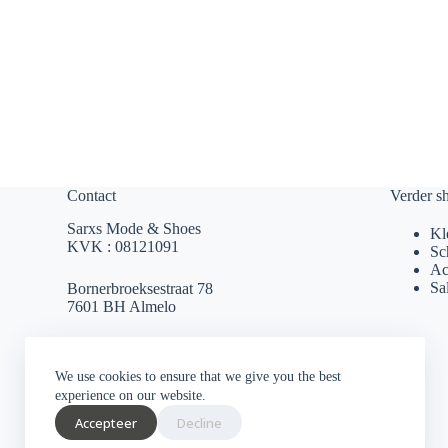
Contact
Verder s
Sarxs Mode & Shoes
Kl
KVK : 08121091
Sc
Ac
Sa
Bornerbroeksestraat 78
7601 BH Almelo
sarxsmode@hotmail.com
We use cookies to ensure that we give you the best
0546 812 230
experience on our website.
Accepteer
Decline
Socials