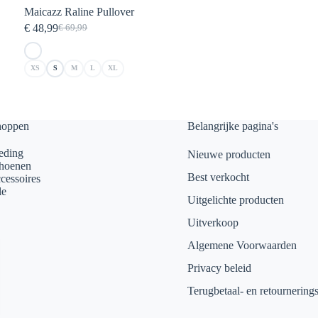
Maicazz Raline Pullover
€
48,99
€
69,99
Oorspronkelijke
Huidige
prijs
prijs
was:
is:
XS
S
M
L
XL
€ 69,99.
€ 48,99.
hoppen
Belangrijke pagina's
eding
Nieuwe producten
hoenen
Best verkocht
cessoires
le
Uitgelichte producten
Uitverkoop
Algemene Voorwaarden
Privacy beleid
Terugbetaal- en retournering