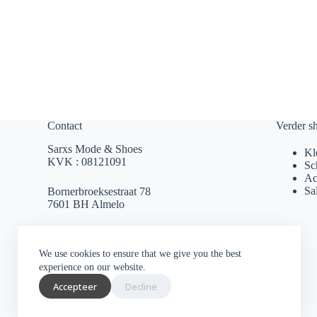
Contact
Verder s
Sarxs Mode & Shoes
Kl
KVK : 08121091
Sc
Ac
Sa
Bornerbroeksestraat 78
7601 BH Almelo
sarxsmode@hotmail.com
We use cookies to ensure that we give you the best
0546 812 230
experience on our website.
Accepteer
Decline
Socials