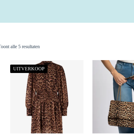
Gesorteerd
Toont alle 5 resultaten
op
nieuwste
UITVERKOOP