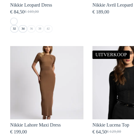
Nikkie Leopard Dress
Nikkie Avril Leopard
€
84,50
€
189,00
€
169,00
Oorspronkelijke
Huidige
prijs
prijs
was:
is:
32
34
36
38
42
€ 169,00.
€ 84,50.
UITVERKOOP
Nikkie Lahore Maxi Dress
Nikkie Lucena Top
€
199,00
€
64,50
€
129,00
Oorspronkelij
Huidige