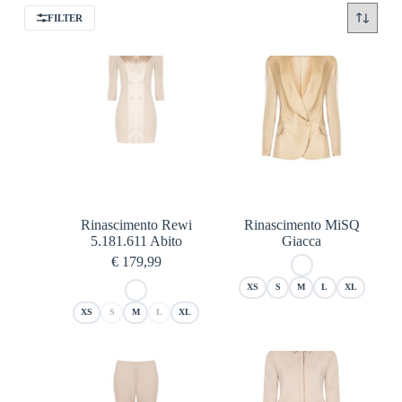
FILTER
Rinascimento Rewi
Rinascimento MiSQ
5.181.611 Abito
Giacca
€
179,99
XS
S
M
L
XL
XS
S
M
L
XL