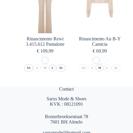
Rinascimento Rewi
Rinascimento An B-Y
3.415.612 Pantalone
Camicia
€
109,99
€
69,99
XS
S
M
L
XL
XS
S
M
L
XL
Contact
Sarxs Mode & Shoes
KVK : 08121091
Bornerbroeksestraat 78
7601 BH Almelo
sarxsmode@hotmail.com