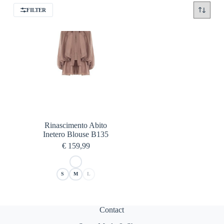
FILTER
Rinascimento Abito
Inetero Blouse B135
€
159,99
S
M
L
Contact