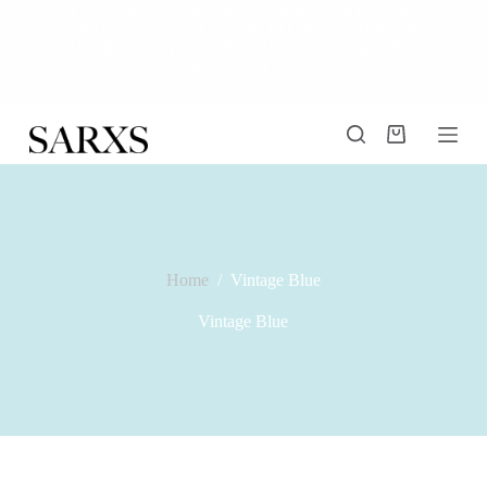
Voor 18.00 besteld, vandaag verzonden! | LET OP: SALE
G
ARTIKELEN MET 50% KORTING OF HOGER
a
KUNNEN NIET RETOUR, HIERVOOR KRIJG JE
n
GEEN GELD TERUG.
a
a
r
d
Winkelwagen
e
i
n
h
o
u
d
Home
/
Vintage Blue
Vintage Blue