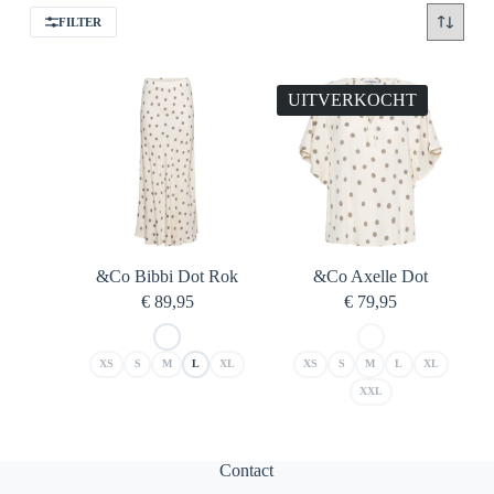
FILTER
UITVERKOCHT
&Co Bibbi Dot Rok
&Co Axelle Dot
€
89,95
€
79,95
XS
S
M
L
XL
XS
S
M
L
XL
XXL
Contact