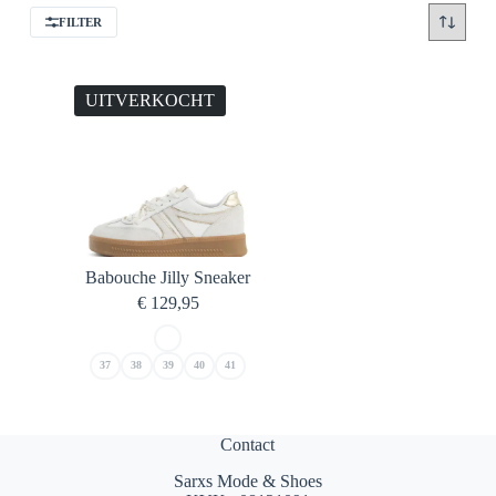
FILTER
UITVERKOCHT
Babouche Jilly Sneaker
€
129,95
37
38
39
40
41
Contact
Sarxs Mode & Shoes