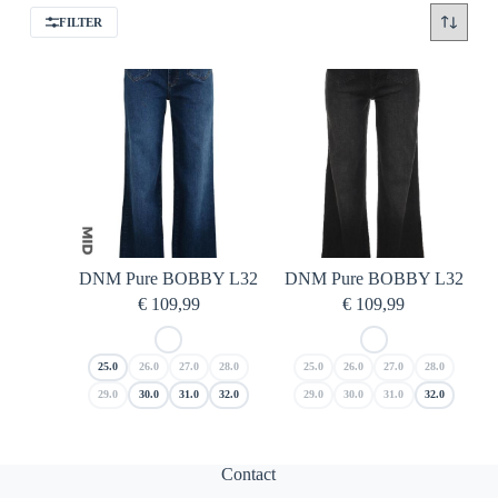
FILTER
DNM Pure BOBBY L32
DNM Pure BOBBY L32
€
109,99
€
109,99
25.0
26.0
27.0
28.0
25.0
26.0
27.0
28.0
29.0
30.0
31.0
32.0
29.0
30.0
31.0
32.0
Contact