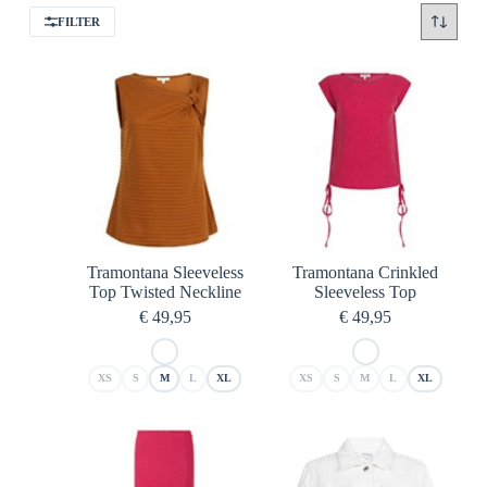
FILTER
Tramontana Sleeveless
Tramontana Crinkled
Top Twisted Neckline
Sleeveless Top
€
49,95
€
49,95
XS
S
M
L
XL
XS
S
M
L
XL