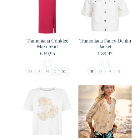
Tramontana Crinkled
Tramontana Fancy Denim
Maxi Skirt
Jacket
€
69,95
€
89,95
XS
S
M
L
XL
36
38
40
42