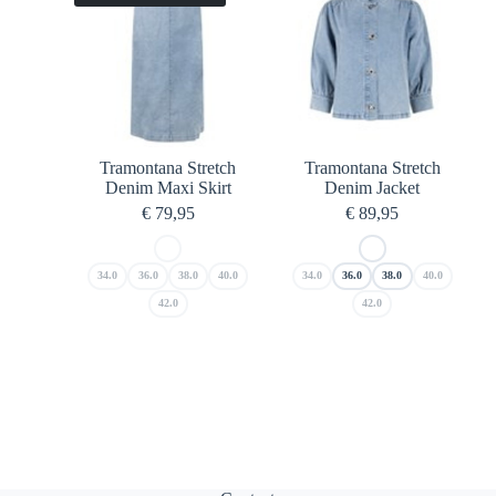
Tramontana Stretch
Tramontana Stretch
Denim Maxi Skirt
Denim Jacket
€
79,95
€
89,95
34.0
36.0
38.0
40.0
34.0
36.0
38.0
40.0
42.0
42.0