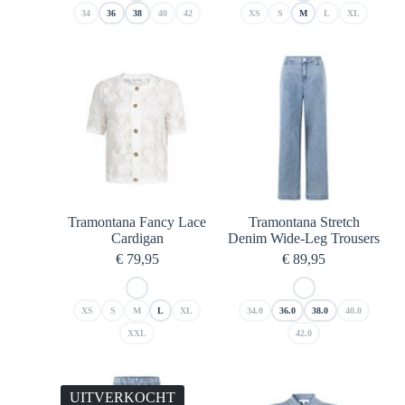
34
36
38
40
42
XS
S
M
L
XL
Tramontana Fancy Lace
Tramontana Stretch
Cardigan
Denim Wide-Leg Trousers
€
79,95
€
89,95
XS
S
M
L
XL
34.0
36.0
38.0
40.0
XXL
42.0
UITVERKOCHT