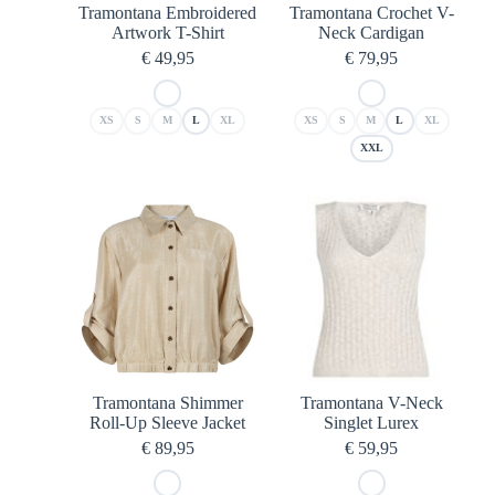
Tramontana Embroidered
Tramontana Crochet V-
Artwork T-Shirt
Neck Cardigan
€
49,95
€
79,95
XS
S
M
L
XL
XS
S
M
L
XL
XXL
Tramontana Shimmer
Tramontana V-Neck
Roll-Up Sleeve Jacket
Singlet Lurex
€
89,95
€
59,95