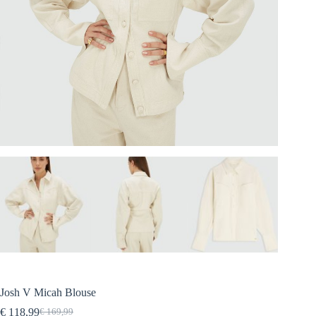
Josh V Micah Blouse
€
118,99
€
169,99