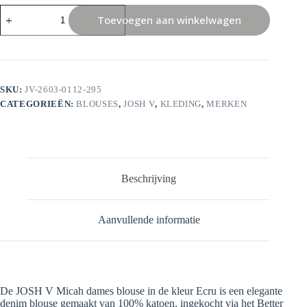
Josh
Toevoegen aan winkelwagen
V
Micah
Blouse
aantal
SKU:
JV-2603-0112-295
CATEGORIEËN:
BLOUSES
,
JOSH V
,
KLEDING
,
MERKEN
Beschrijving
Aanvullende informatie
De JOSH V Micah dames blouse in de kleur Ecru is een elegante
denim blouse gemaakt van 100% katoen, ingekocht via het Better