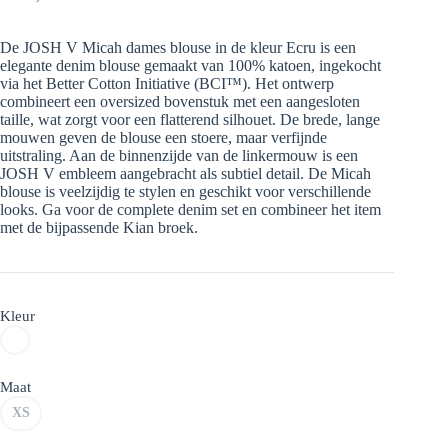
Oorspronkelijke
Huidige
prijs
prijs
was:
is:
De JOSH V Micah dames blouse in de kleur Ecru is een
€ 169,99.
€ 118,99.
elegante denim blouse gemaakt van 100% katoen, ingekocht
via het Better Cotton Initiative (BCI™). Het ontwerp
combineert een oversized bovenstuk met een aangesloten
taille, wat zorgt voor een flatterend silhouet. De brede, lange
mouwen geven de blouse een stoere, maar verfijnde
uitstraling. Aan de binnenzijde van de linkermouw is een
JOSH V embleem aangebracht als subtiel detail. De Micah
blouse is veelzijdig te stylen en geschikt voor verschillende
looks. Ga voor de complete denim set en combineer het item
met de bijpassende Kian broek.
Kleur
Maat
XS