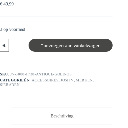
€
49,99
3 op voorraad
Josh
Toevoegen aan winkelwagen
V
SHEAM
Broche
(Antique
Gold,OS)
aantal
SKU:
JV-5000-1738-ANTIQUE-GOLD-OS
CATEGORIEËN:
ACCESSOIRES
,
JOSH V
,
MERKEN
,
SIERADEN
Beschrijving