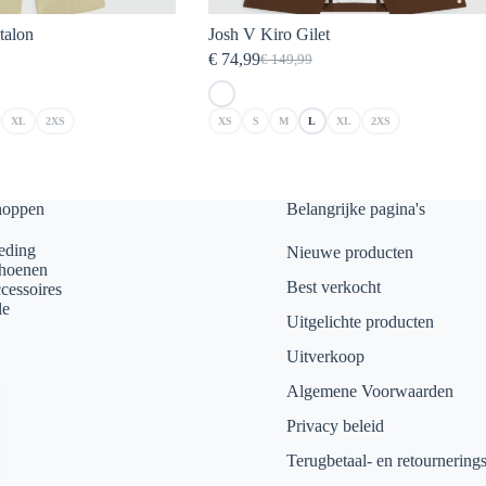
talon
Josh V Kiro Gilet
€
74,99
€
149,99
elijke
Oorspronkelijke
Huidige
prijs
prijs
was:
is:
XL
2XS
XS
S
M
L
XL
2XS
€ 149,99.
€ 74,99.
hoppen
Belangrijke pagina's
eding
Nieuwe producten
hoenen
Best verkocht
cessoires
le
Uitgelichte producten
Uitverkoop
Algemene Voorwaarden
Privacy beleid
Terugbetaal- en retournering