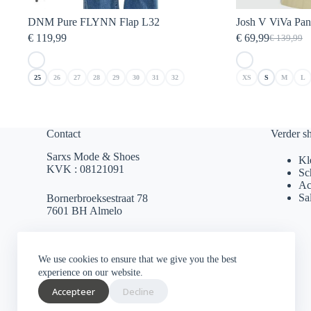
DNM Pure FLYNN Flap L32
Josh V ViVa Pan
€
119,99
€
69,99
€
139,99
Oorspronk
Huidige
prijs
prijs
was:
is:
25
26
27
28
29
30
31
32
XS
S
M
L
€ 139,99.
€ 69,99.
Contact
Verder s
Sarxs Mode & Shoes
Kl
KVK : 08121091
Sc
Ac
Sa
Bornerbroeksestraat 78
7601 BH Almelo
sarxsmode@hotmail.com
We use cookies to ensure that we give you the best
0546 812 230
experience on our website.
Accepteer
Decline
Socials