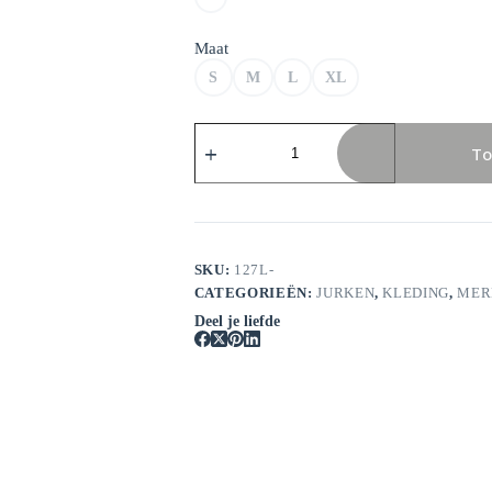
Maat
S
M
L
XL
Rinascimento
Rewi
To
4.920S.611
Abito
aantal
SKU:
127L-
CATEGORIEËN:
JURKEN
,
KLEDING
,
MER
Deel je liefde