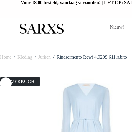
Voor 18.00 besteld, vandaag verzonden! | L
G
a
n
a
a
Nieuw!
r
d
e
i
n
Home
/
Kleding
/
Jurken
/
Rinascimento Rewi 4.920S.611 Abito
h
o
u
d
UITVERKOCHT