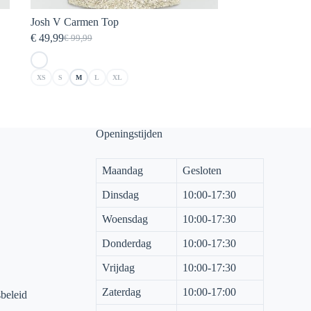
Josh V Carmen Top
€
49,99
€
99,99
Oorspronkelijke
Huidige
prijs
prijs
was:
is:
XS
S
M
L
XL
€ 99,99.
€ 49,99.
Openingstijden
Maandag
Gesloten
Dinsdag
10:00-17:30
Woensdag
10:00-17:30
Donderdag
10:00-17:30
Vrijdag
10:00-17:30
Zaterdag
10:00-17:00
sbeleid