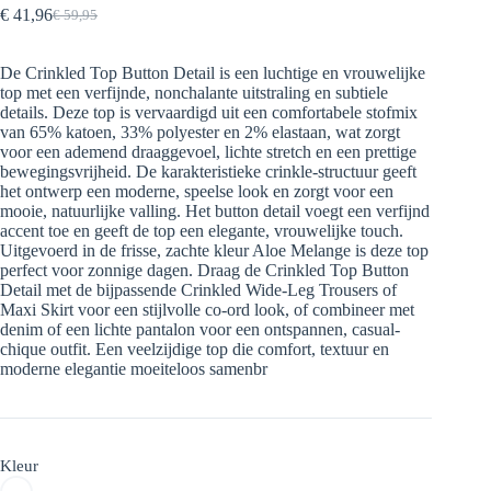
€
41,96
€
59,95
Oorspronkelijke
Huidige
prijs
prijs
was:
is:
De Crinkled Top Button Detail is een luchtige en vrouwelijke
€ 59,95.
€ 41,96.
top met een verfijnde, nonchalante uitstraling en subtiele
details. Deze top is vervaardigd uit een comfortabele stofmix
van 65% katoen, 33% polyester en 2% elastaan, wat zorgt
voor een ademend draaggevoel, lichte stretch en een prettige
bewegingsvrijheid. De karakteristieke crinkle-structuur geeft
het ontwerp een moderne, speelse look en zorgt voor een
mooie, natuurlijke valling. Het button detail voegt een verfijnd
accent toe en geeft de top een elegante, vrouwelijke touch.
Uitgevoerd in de frisse, zachte kleur Aloe Melange is deze top
perfect voor zonnige dagen. Draag de Crinkled Top Button
Detail met de bijpassende Crinkled Wide-Leg Trousers of
Maxi Skirt voor een stijlvolle co-ord look, of combineer met
denim of een lichte pantalon voor een ontspannen, casual-
chique outfit. Een veelzijdige top die comfort, textuur en
moderne elegantie moeiteloos samenbr
Kleur