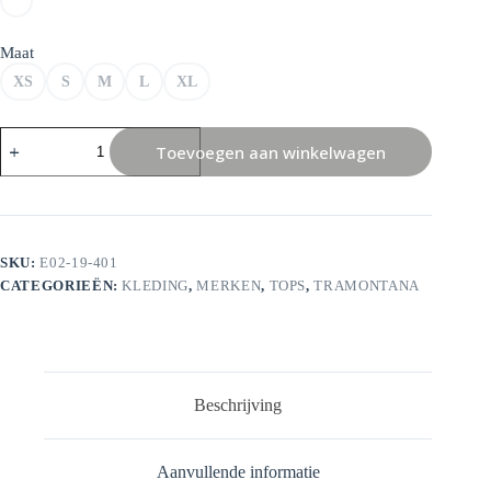
Maat
XS
S
M
L
XL
Tramontana
Toevoegen aan winkelwagen
Crinkled
Top
Button
Detail
aantal
SKU:
E02-19-401
CATEGORIEËN:
KLEDING
,
MERKEN
,
TOPS
,
TRAMONTANA
Beschrijving
Aanvullende informatie