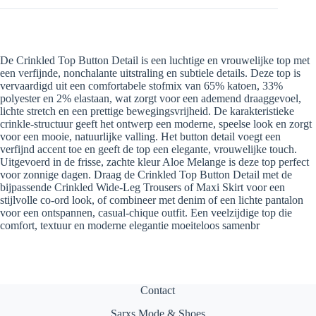
De Crinkled Top Button Detail is een luchtige en vrouwelijke top met
een verfijnde, nonchalante uitstraling en subtiele details. Deze top is
vervaardigd uit een comfortabele stofmix van 65% katoen, 33%
polyester en 2% elastaan, wat zorgt voor een ademend draaggevoel,
lichte stretch en een prettige bewegingsvrijheid. De karakteristieke
crinkle-structuur geeft het ontwerp een moderne, speelse look en zorgt
voor een mooie, natuurlijke valling. Het button detail voegt een
verfijnd accent toe en geeft de top een elegante, vrouwelijke touch.
Uitgevoerd in de frisse, zachte kleur Aloe Melange is deze top perfect
voor zonnige dagen. Draag de Crinkled Top Button Detail met de
bijpassende Crinkled Wide-Leg Trousers of Maxi Skirt voor een
stijlvolle co-ord look, of combineer met denim of een lichte pantalon
voor een ontspannen, casual-chique outfit. Een veelzijdige top die
comfort, textuur en moderne elegantie moeiteloos samenbr
Contact
Sarxs Mode & Shoes