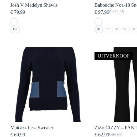
Josh V Madelyn Shawls
Babouche Noa-18 Sn
€
79,99
€
97,96
€
139,95
Oorspronkelij
Huidige
prijs
prijs
was:
is:
OS
36
37
38
39
40
€ 139,95.
€ 97,96.
UITVERKOOP
Maicazz Pess Sweater
ZiZo CIZZY – PAN
€
69,99
€
62,99
€
89,99
Oorspronkelijk
Huidige