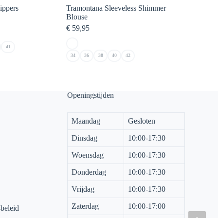
ppers
Tramontana Sleeveless Shimmer
Blouse
ke
€
59,95
41
34
36
38
40
42
Openingstijden
Maandag
Gesloten
Dinsdag
10:00-17:30
Woensdag
10:00-17:30
Donderdag
10:00-17:30
Vrijdag
10:00-17:30
Zaterdag
10:00-17:00
sbeleid