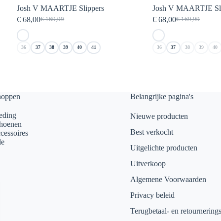
Josh V MAARTJE Slippers
Josh V MAARTJE Sli
€
68,00
€
68,00
€
169,99
€
169,99
Oorspronkelijke
Huidige
Oorspronkelij
Huidige
prijs
prijs
prijs
prijs
was:
is:
was:
is:
36
37
38
39
40
41
36
37
38
39
40
€ 169,99.
€ 68,00.
€ 169,99.
€ 68,00.
hoppen
Belangrijke pagina's
eding
Nieuwe producten
hoenen
Best verkocht
cessoires
le
Uitgelichte producten
Uitverkoop
Algemene Voorwaarden
Privacy beleid
Terugbetaal- en retournering