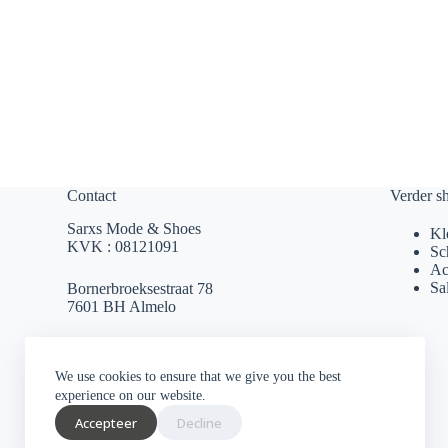
Contact
Verder s
Sarxs Mode & Shoes
Kl
KVK : 08121091
Sc
Ac
Sa
Bornerbroeksestraat 78
7601 BH Almelo
sarxsmode@hotmail.com
We use cookies to ensure that we give you the best
0546 812 230
experience on our website.
Accepteer
Decline
Socials