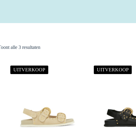
Gesorteerd
Toont alle 3 resultaten
op
nieuwste
UITVERKOOP
UITVERKOOP