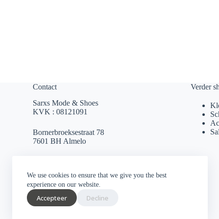
Contact
Verder s
Sarxs Mode & Shoes
Kl
KVK : 08121091
Sc
Ac
Sa
Bornerbroeksestraat 78
7601 BH Almelo
sarxsmode@hotmail.com
We use cookies to ensure that we give you the best
0546 812 230
experience on our website.
Accepteer
Decline
Socials