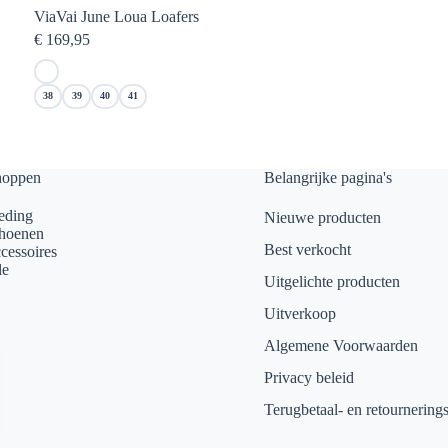
ViaVai June Loua Loafers
€
169,95
38
39
40
41
hoppen
Belangrijke pagina's
eding
Nieuwe producten
hoenen
Best verkocht
cessoires
le
Uitgelichte producten
Uitverkoop
Algemene Voorwaarden
Privacy beleid
Terugbetaal- en retournering