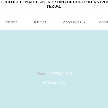
ET OP: SALE ARTIKELEN MET 50% KORTING OF HOGER KUNN
TERUG.
Merken
Kleding
Accessoires
Schoe
Home
/
62374-01-316
62374-01-316